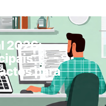
l 2026:
cipais
actos para