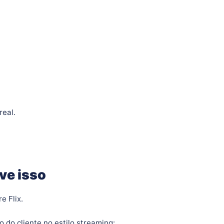
real.
ve isso
e Flix.
do cliente no estilo streaming: