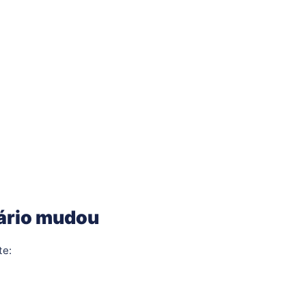
ário mudou
te: