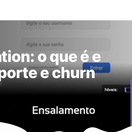
ion: o que é e
porte e churn